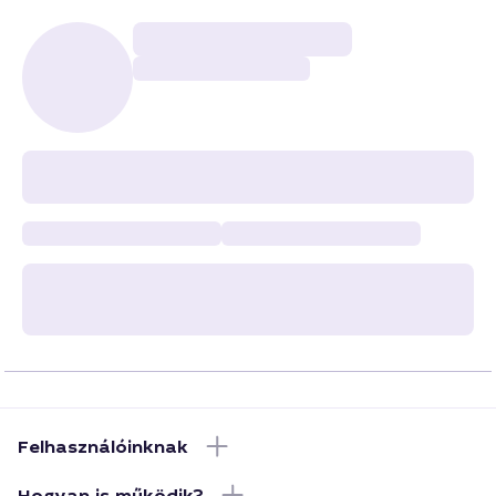
Felhasználóinknak
Hogyan is működik?