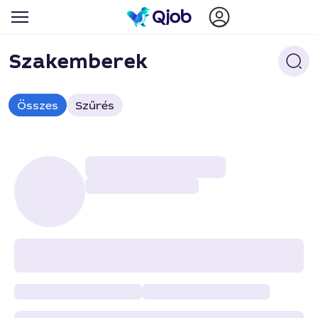
Szakemberek
Összes
Szűrés