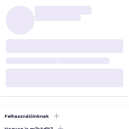
Felhasználóinknak
Hogyan is működik?