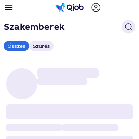
Szakemberek
Összes
Szűrés