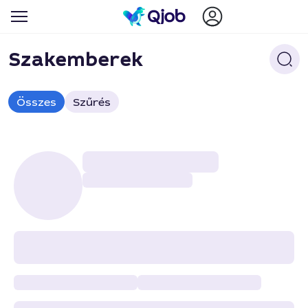
Szakemberek
Összes
Szűrés