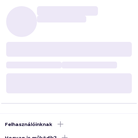
Felhasználóinknak
Hogyan is működik?