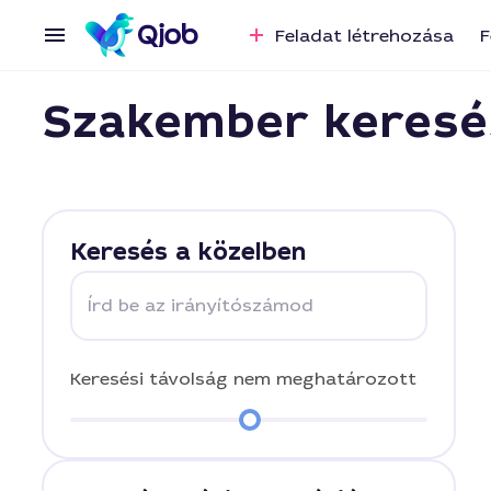
Feladat létrehozása
F
Szakember keresé
Keresés a közelben
Írd be az irányítószámod
Keresési távolság
nem meghatározott