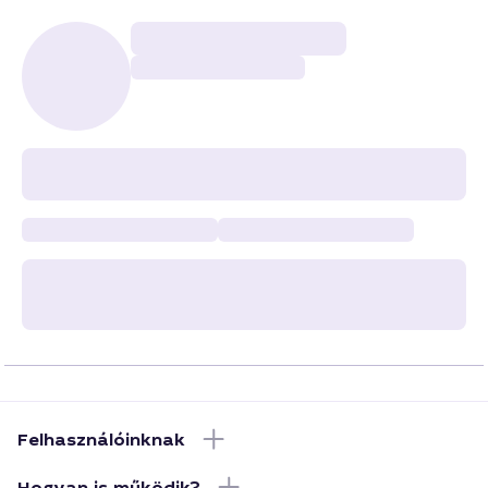
Felhasználóinknak
Hogyan is működik?