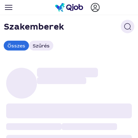
Szakemberek
Összes
Szűrés