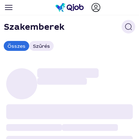
Szakemberek
Összes
Szűrés