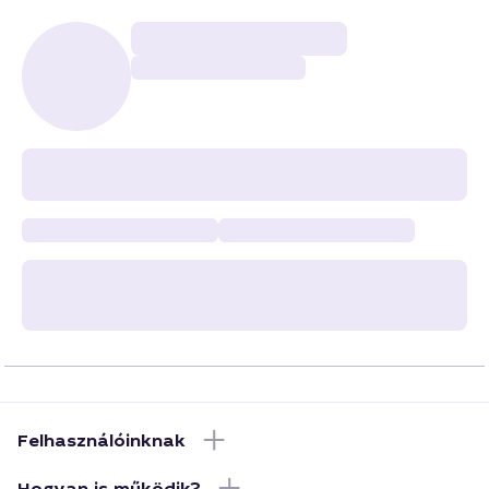
Felhasználóinknak
Hogyan is működik?