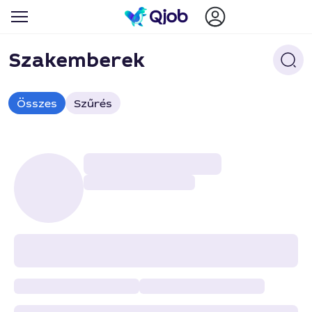
Szakemberek
Összes
Szűrés