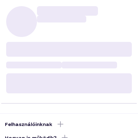
Felhasználóinknak
Hogyan is működik?