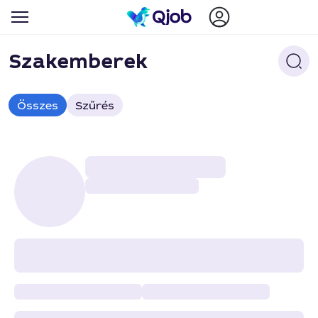
Szakemberek
Összes
Szűrés