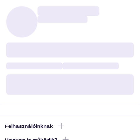
Felhasználóinknak
Hogyan is működik?