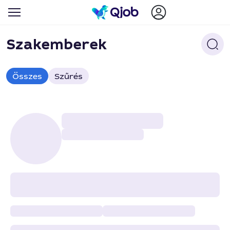
Szakemberek
Összes
Szűrés