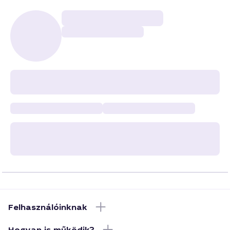
Felhasználóinknak
Hogyan is működik?