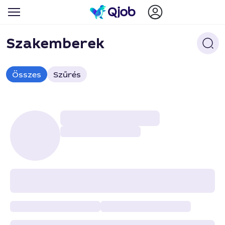
Szakemberek
Összes
Szűrés