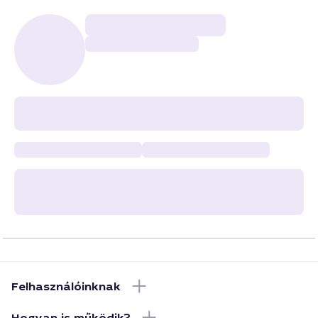
Felhasználóinknak
Hogyan is működik?