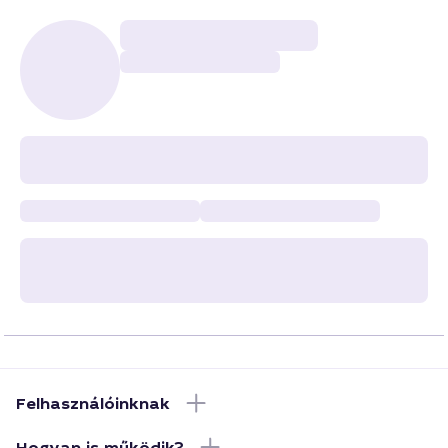
Felhasználóinknak
Hogyan is működik?