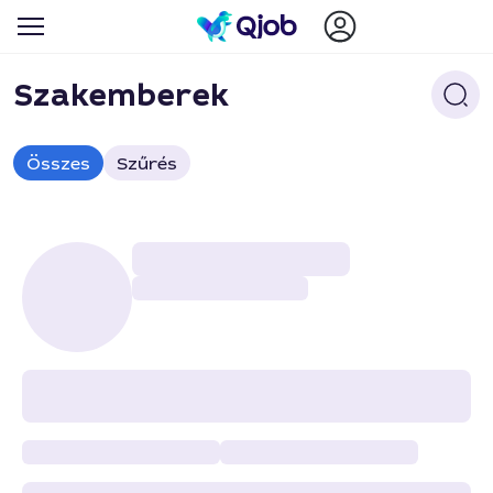
Szakemberek
Összes
Szűrés