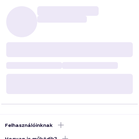
Felhasználóinknak
Hogyan is működik?