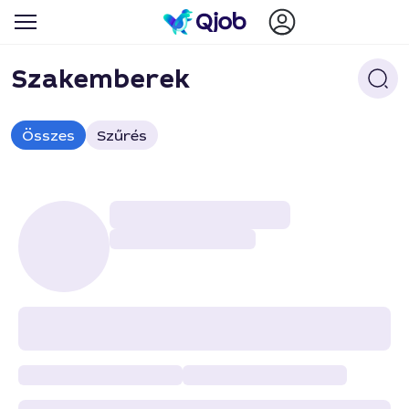
Szakemberek
Összes
Szűrés