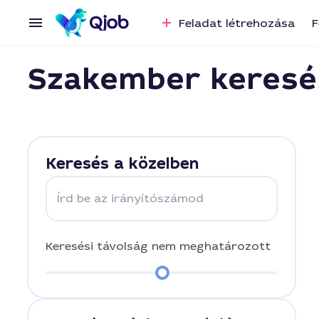
Feladat létrehozása
F
Szakember keresé
Keresés a közelben
Írd be az irányítószámod
Keresési távolság
nem meghatározott