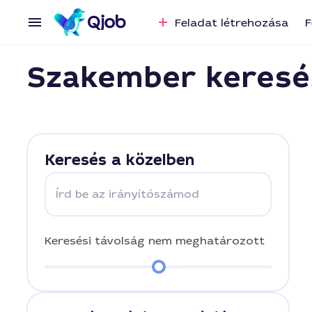
Feladat létrehozása
F
Szakember keresé
Keresés a közelben
Írd be az irányítószámod
Keresési távolság
nem meghatározott