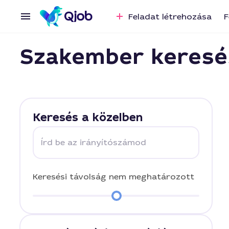
Feladat létrehozása
F
Szakember keresé
Keresés a közelben
Írd be az irányítószámod
Keresési távolság
nem meghatározott