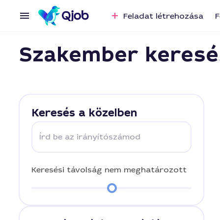
Feladat létrehozása
F
Szakember keresé
Keresés a közelben
Írd be az irányítószámod
Keresési távolság
nem meghatározott