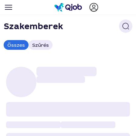
Szakemberek
Összes
Szűrés