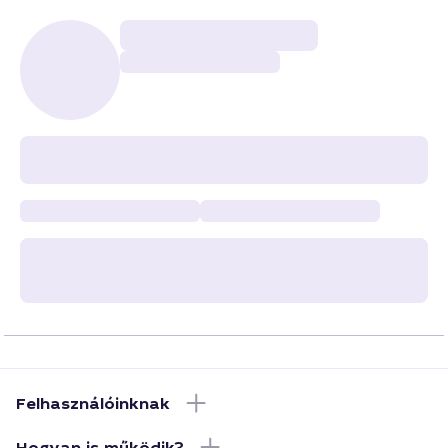
Felhasználóinknak
Hogyan is működik?