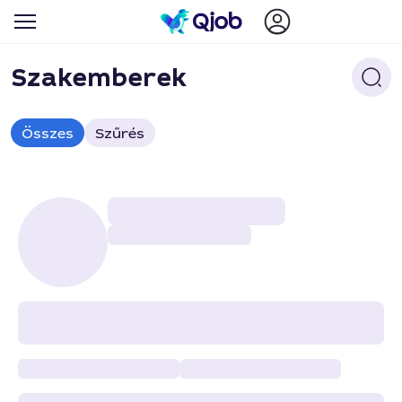
Szakemberek
Összes
Szűrés