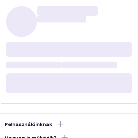
Felhasználóinknak
Hogyan is működik?