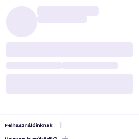
Felhasználóinknak
Hogyan is működik?