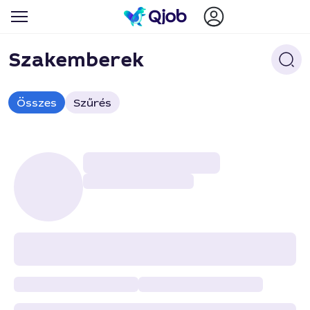
Szakemberek
Összes
Szűrés