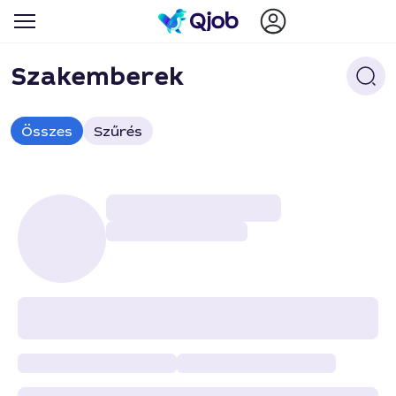
Szakemberek
Összes
Szűrés