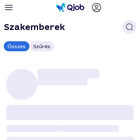
Szakemberek
Összes
Szűrés