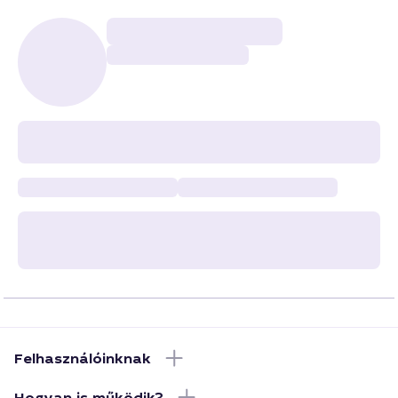
Felhasználóinknak
Hogyan is működik?