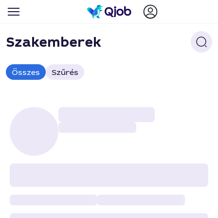
Szakemberek
Összes
Szűrés