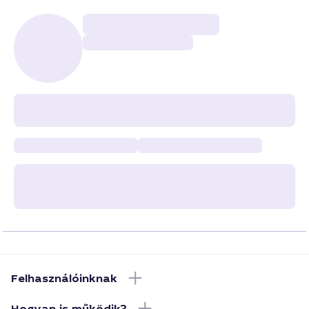
Felhasználóinknak
Hogyan is működik?