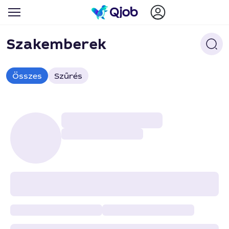
Szakemberek
Összes
Szűrés