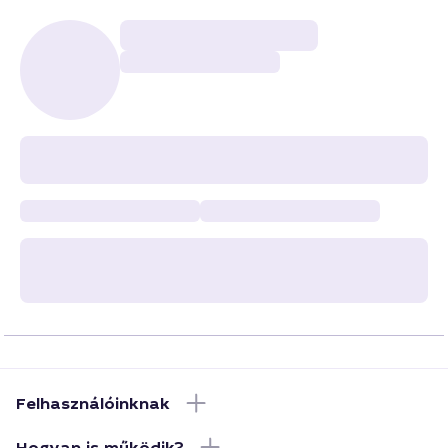
Felhasználóinknak
Hogyan is működik?