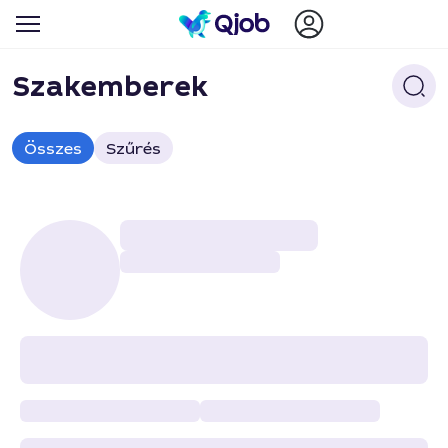
Szakemberek
Összes
Szűrés