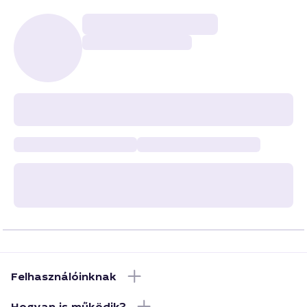
Felhasználóinknak
Hogyan is működik?