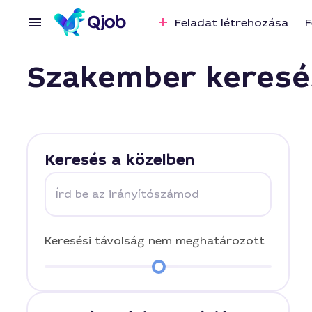
Feladat létrehozása
F
Szakember keresé
Keresés a közelben
Írd be az irányítószámod
Keresési távolság
nem meghatározott