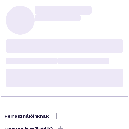
Felhasználóinknak
Hogyan is működik?