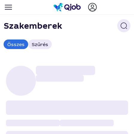
Szakemberek
Összes
Szűrés