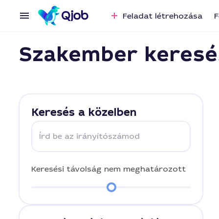
Feladat létrehozása
F
Szakember keresé
Keresés a közelben
Írd be az irányítószámod
Keresési távolság
nem meghatározott