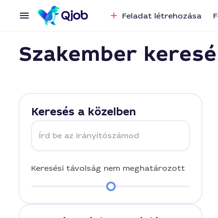
Feladat létrehozása
F
Szakember keresé
Keresés a közelben
Írd be az irányítószámod
Keresési távolság
nem meghatározott