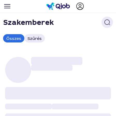
Szakemberek
Összes
Szűrés