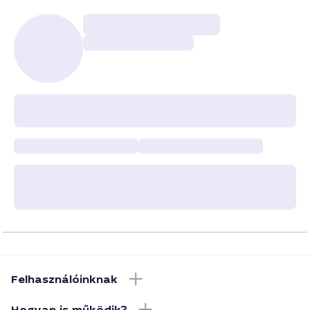
Felhasználóinknak
Hogyan is működik?