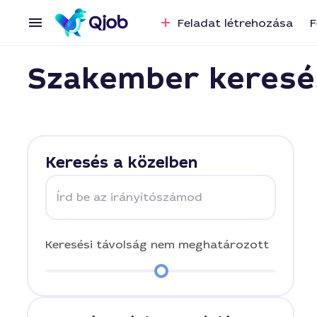
Feladat létrehozása
F
Szakember keresé
Keresés a közelben
Írd be az irányítószámod
Keresési távolság
nem meghatározott