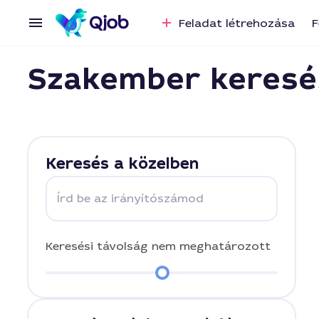
Feladat létrehozása
F
Szakember keresé
Keresés a közelben
Írd be az irányítószámod
Keresési távolság
nem meghatározott