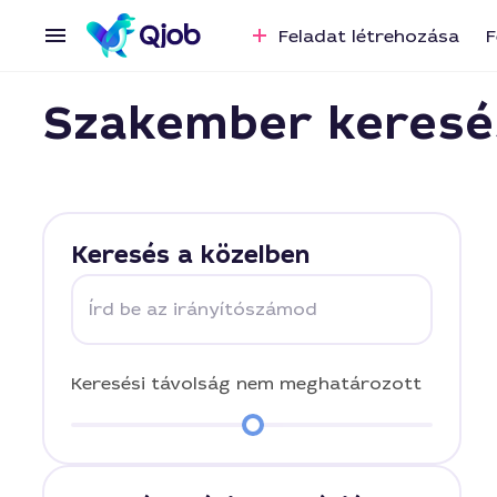
Feladat létrehozása
F
Szakember keresé
Keresés a közelben
Írd be az irányítószámod
Keresési távolság
nem meghatározott