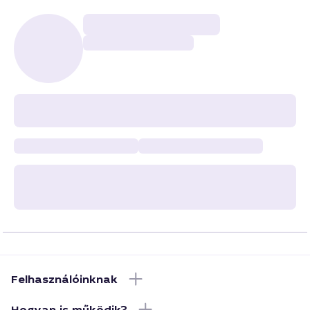
Felhasználóinknak
Hogyan is működik?