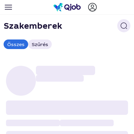
Szakemberek
Összes
Szűrés