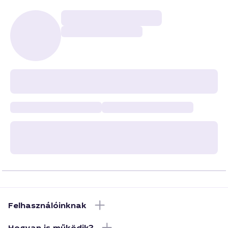
Felhasználóinknak
Hogyan is működik?