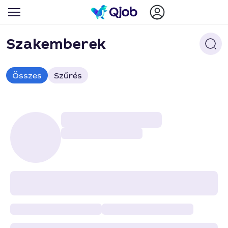
Szakemberek
Összes
Szűrés