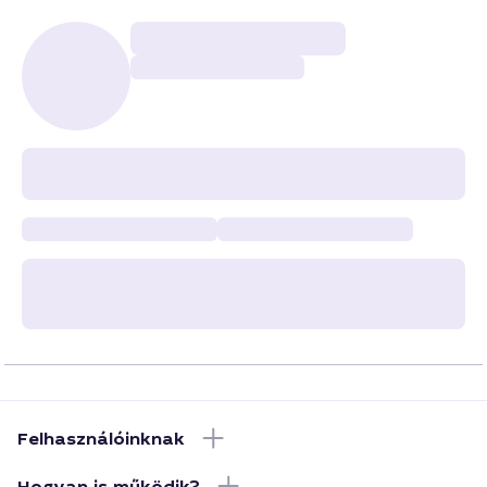
Felhasználóinknak
Hogyan is működik?