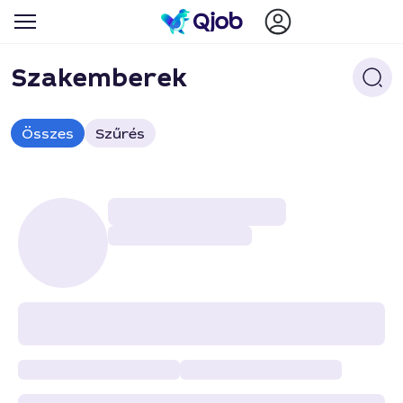
Szakemberek
Összes
Szűrés