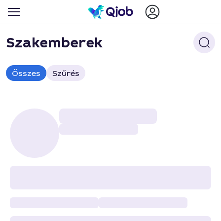
Szakemberek
Összes
Szűrés