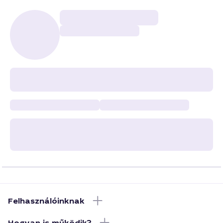
Felhasználóinknak
Hogyan is működik?