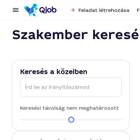
Feladat létrehozása
F
Szakember keresé
Keresés a közelben
Írd be az irányítószámod
Keresési távolság
nem meghatározott