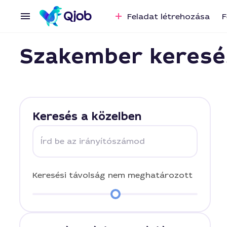
Feladat létrehozása
F
Szakember keresé
Keresés a közelben
Írd be az irányítószámod
Keresési távolság
nem meghatározott