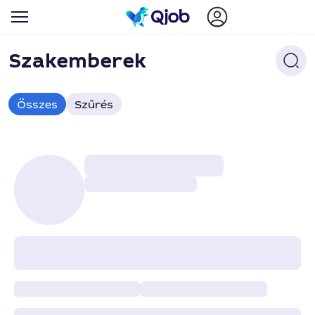
Szakemberek
Összes
Szűrés