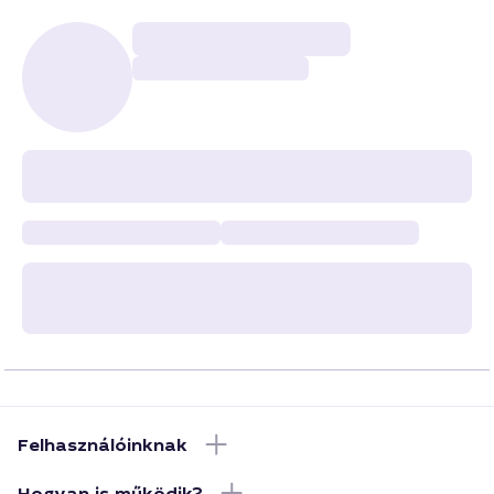
Felhasználóinknak
Hogyan is működik?