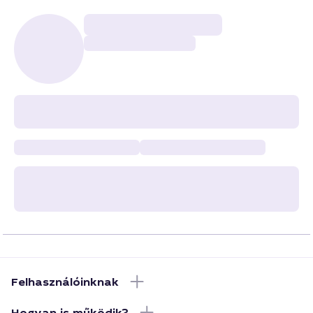
Felhasználóinknak
Hogyan is működik?