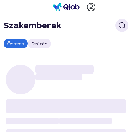
Szakemberek
Összes
Szűrés