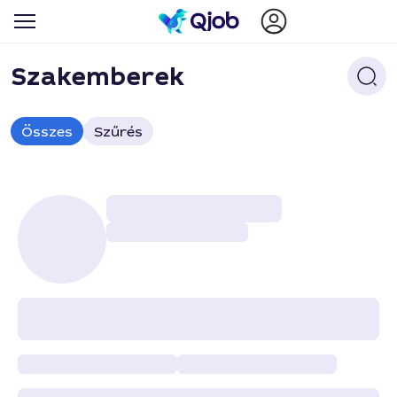
Szakemberek
Összes
Szűrés