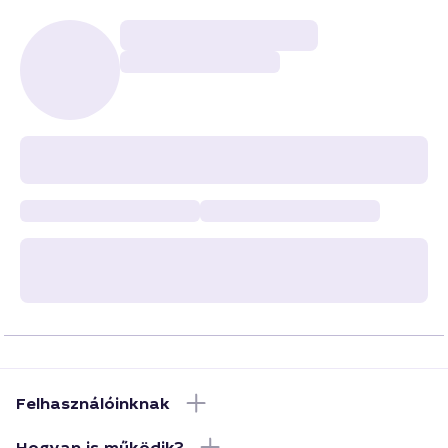
Felhasználóinknak
Hogyan is működik?