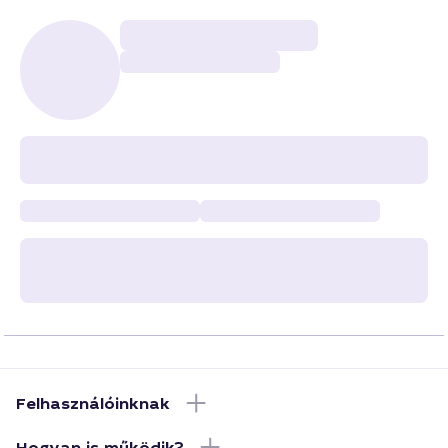
Felhasználóinknak
Hogyan is működik?