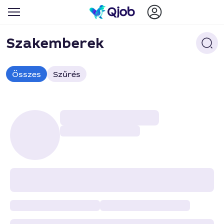
Szakemberek
Összes
Szűrés