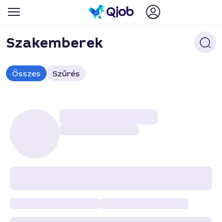
Szakemberek
Összes
Szűrés