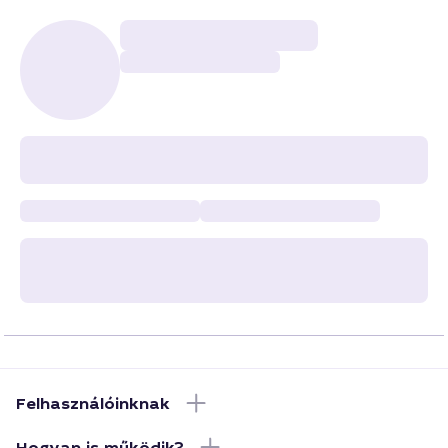
Felhasználóinknak
Hogyan is működik?