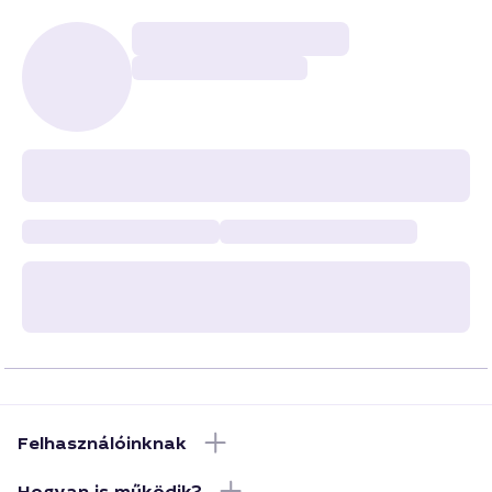
Felhasználóinknak
Hogyan is működik?