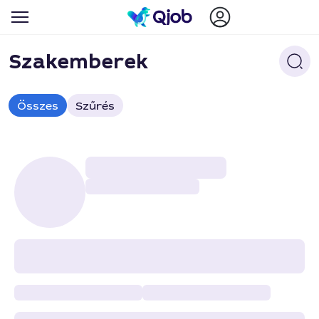
Szakemberek
Összes
Szűrés