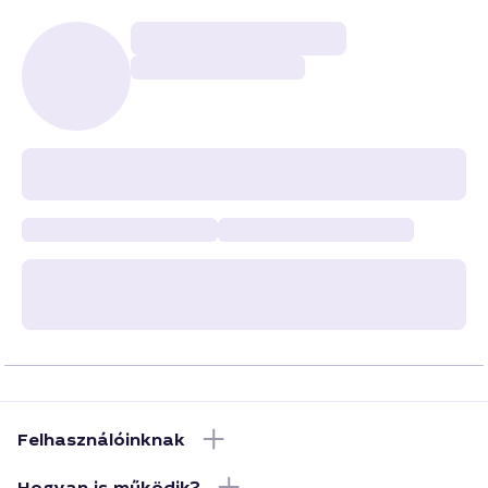
Felhasználóinknak
Hogyan is működik?