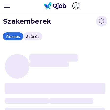
Szakemberek
Összes
Szűrés