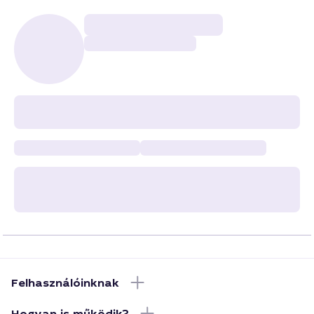
Felhasználóinknak
Hogyan is működik?