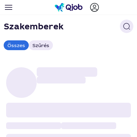
Szakemberek
Összes
Szűrés