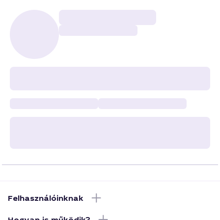
Felhasználóinknak
Hogyan is működik?