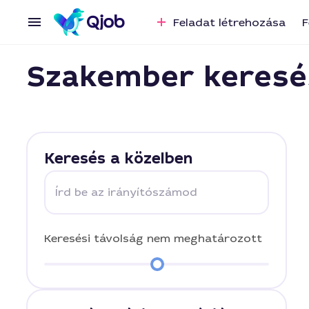
Feladat létrehozása
F
Szakember keresé
Keresés a közelben
Írd be az irányítószámod
Keresési távolság
nem meghatározott