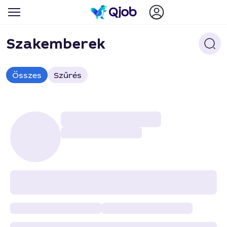
Szakemberek
Összes
Szűrés