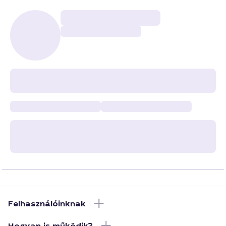
Felhasználóinknak
Hogyan is működik?