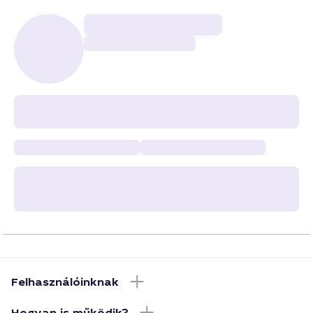
Felhasználóinknak
Hogyan is működik?