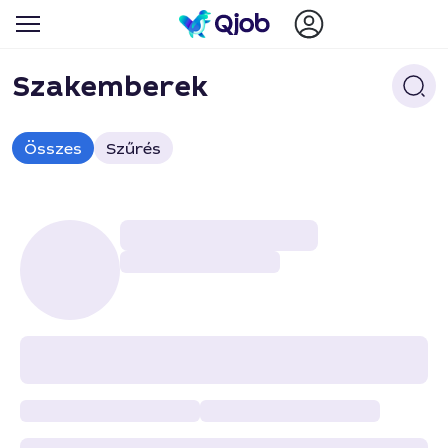
Szakemberek
Összes
Szűrés